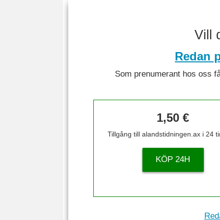
Vill
Redan p
Som prenumerant hos oss får 
1,50 €
Tillgång till alandstidningen.ax i 24 
KÖP 24H
Reda