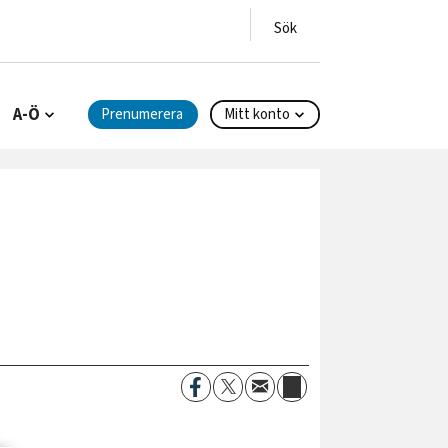
A-Ö
Prenumerera
Mitt konto