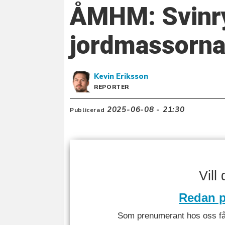
ÅMHM: Svinryg
jordmassorn
Kevin
Eriksson
REPORTER
2025-06-08 - 21:30
Publicerad
Vill
Redan p
Som prenumerant hos oss får 