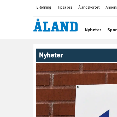
E-tidning
Tipsa oss
Ålandskortet
Annon
Nyheter
Spor
Nyheter