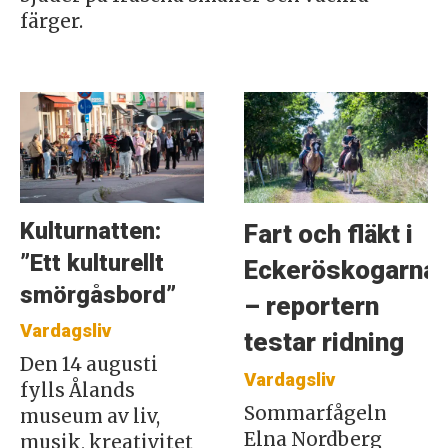
färger.
Kulturnatten:
Fart och fläkt i
”Ett kulturellt
Eckeröskogarna
smörgåsbord”
– reportern
Vardagsliv
testar ridning
Den 14 augusti
Vardagsliv
fylls Ålands
Sommarfågeln
museum av liv,
Elna Nordberg
musik, kreativitet