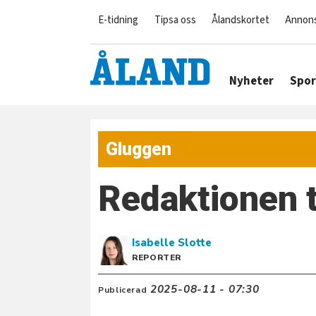
E-tidning
Tipsa oss
Ålandskortet
Annon
Nyheter
Spor
Gluggen
Redaktionen t
Isabelle
Slotte
REPORTER
2025-08-11 - 07:30
Publicerad