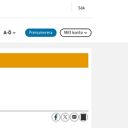
A-Ö
Prenumerera
Mitt konto