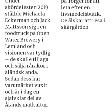
Under
på Torget för att
skördefesten 2019
leta efter en
ställde Michaela
livsmedelsbutik.
Eckerman och Jack
De älskar att resa i
Mattsson sig i en
skärgården.
foodtruck på Open
Water Brewery i
Lemland och
visionen var tydlig
– de skulle tillaga
och sälja rårakor i
åländsk anda.
Sedan dess har
varumärket vuxit
och är i dag en
självklar del av
Ålands matkultur.