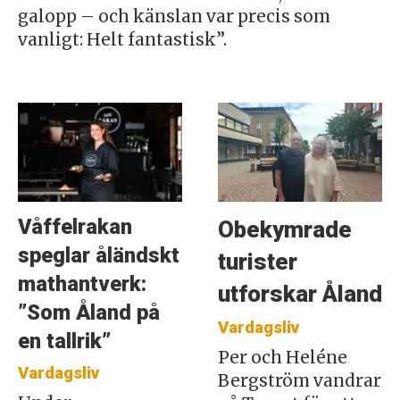
galopp – och känslan var precis som
vanligt: Helt fantastisk”.
Våffelrakan
Obekymrade
speglar åländskt
turister
mathantverk:
utforskar Åland
”Som Åland på
Vardagsliv
en tallrik”
Per och Heléne
Vardagsliv
Bergström vandrar