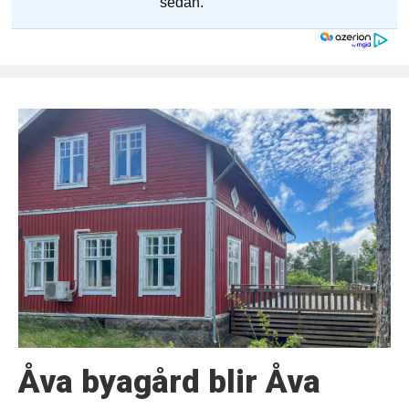
Åva byagård blir Åva