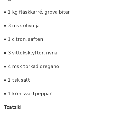
• 1 kg fläskkarré, grova bitar
• 3 msk olivolja
• 1 citron, saften
• 3 vitlöksklyftor, rivna
• 4 msk torkad oregano
• 1 tsk salt
• 1 krm svartpeppar
Tzatziki