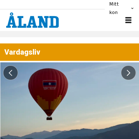
Mitt
konto
Vardagsliv