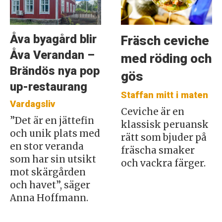
Åva byagård blir
Fräsch ceviche
Åva Verandan –
med röding och
Brändös nya pop
gös
up-restaurang
Staffan mitt i maten
Vardagsliv
Ceviche är en
”Det är en jättefin
klassisk peruansk
och unik plats med
rätt som bjuder på
en stor veranda
fräscha smaker
som har sin utsikt
och vackra färger.
mot skärgården
och havet”, säger
Anna Hoffmann.