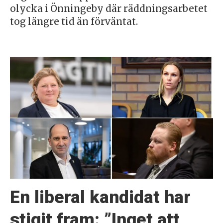
olycka i Önningeby där räddningsarbetet
tog längre tid än förväntat.
En liberal kandidat har
stigit fram: ”Inget att