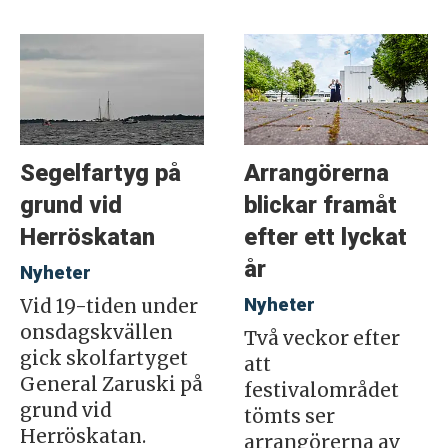
Segelfartyg på
Arrangörerna
grund vid
blickar framåt
Herröskatan
efter ett lyckat
år
Nyheter
Nyheter
Vid 19-tiden under
onsdagskvällen
Två veckor efter
gick skolfartyget
att
General Zaruski på
festivalområdet
grund vid
tömts ser
Herröskatan.
arrangörerna av