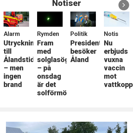
Notiser
Alarm
Rymden
Politik
Notis
Utryckning
Fram
Presidenten
Nu
till
med
besöker
erbjuds
Ålandstidningen
solglasögonen
Åland
vuxna
– men
– på
vaccin
ingen
onsdag
mot
brand
är det
vattkopp
solförmörkelse