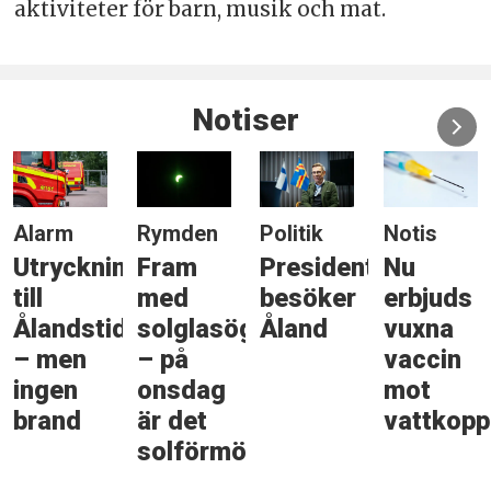
aktiviteter för barn, musik och mat.
Notiser
Alarm
Rymden
Politik
Notis
Utryckning
Fram
Presidenten
Nu
till
med
besöker
erbjuds
Ålandstidningen
solglasögonen
Åland
vuxna
– men
– på
vaccin
ingen
onsdag
mot
brand
är det
vattkopp
solförmörkelse