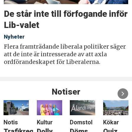
De står inte till förfogande inför
Lib-valet
Nyheter
Flera framträdande liberala politiker säger
att de inte är intresserade av att axla
ordförandeskapet för Liberalerna.
Notiser
Notis
Kultur
Domstol
Kökar
Trafikreglering
Dolly
Döms
Quiz