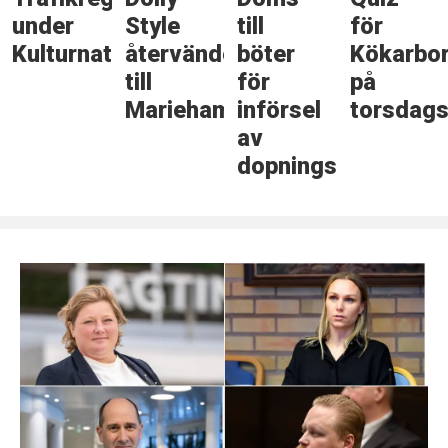
under
Style
till
för
Kulturnatten
återvänder
böter
Kökarbo
till
för
på
Mariehamn
införsel
torsdags
av
dopningsmedel