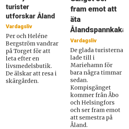
turister
fram emot att
utforskar Åland
äta
Vardagsliv
Ålandspannkaka
Per och Heléne
Vardagsliv
Bergström vandrar
De glada turisterna
på Torget för att
lade till i
leta efter en
Mariehamn för
livsmedelsbutik.
bara några timmar
De älskar att resa i
sedan.
skärgården.
Kompisgänget
kommer från Åbo
och Helsingfors
och ser fram emot
att semestra på
Åland.