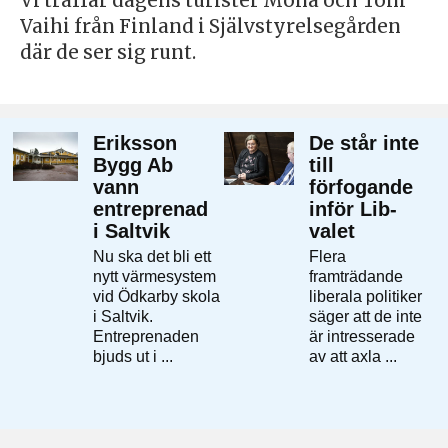
Vi träffar dagens turister Mona och Toni
Vaihi från Finland i Självstyrelsegården
där de ser sig runt.