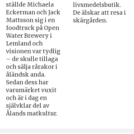
ställde Michaela
livsmedelsbutik.
Eckerman och Jack
De älskar att resa i
Mattsson sig i en
skärgården.
foodtruck på Open
Water Brewery i
Lemland och
visionen var tydlig
– de skulle tillaga
och sälja rårakor i
åländsk anda.
Sedan dess har
varumärket vuxit
och är i dag en
självklar del av
Ålands matkultur.