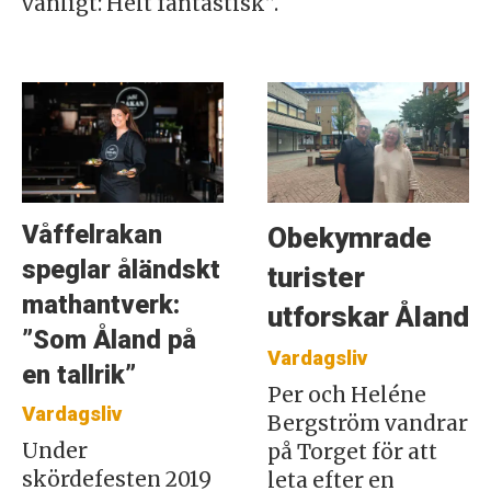
vanligt: Helt fantastisk”.
Våffelrakan
Obekymrade
speglar åländskt
turister
mathantverk:
utforskar Åland
”Som Åland på
Vardagsliv
en tallrik”
Per och Heléne
Vardagsliv
Bergström vandrar
Under
på Torget för att
skördefesten 2019
leta efter en