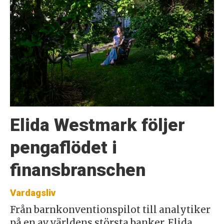
Elida Westmark följer
pengaflödet i
finansbranschen
Vardagsliv
Från barnkonventionspilot till analytiker
på en av världens största banker. Elida