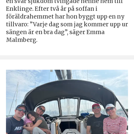
en svår sjukdom tvingade henne hem till
Enklinge. Efter två år på soffan i
föräldrahemmet har hon byggt upp en ny
tillvaro: ”Varje dag som jag kommer upp ur
sängen är en bra dag”, säger Emma
Malmberg.