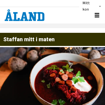
Mitt
konto
Staffan mitt i maten