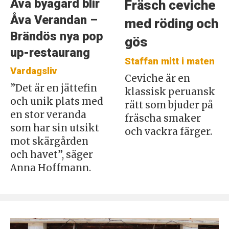
Åva byagård blir
Fräsch ceviche
Åva Verandan –
med röding och
Brändös nya pop
gös
up-restaurang
Staffan mitt i maten
Vardagsliv
Ceviche är en
”Det är en jättefin
klassisk peruansk
och unik plats med
rätt som bjuder på
en stor veranda
fräscha smaker
som har sin utsikt
och vackra färger.
mot skärgården
och havet”, säger
Anna Hoffmann.