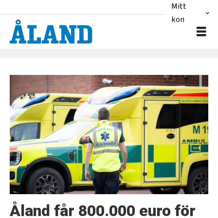
Mitt
konto
Tag:
mats
löfström
Åland får 800.000 euro för