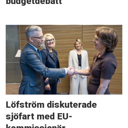
budgetdebatt
Löfström diskuterade
sjöfart med EU-