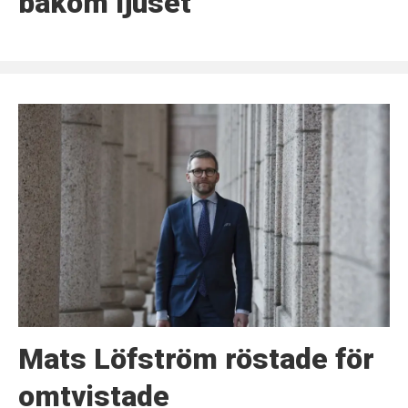
bakom ljuset”
Mats Löfström röstade för
omtvistade