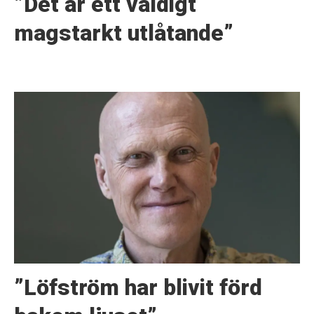
”Det är ett väldigt
magstarkt utlåtande”
”Löfström har blivit förd