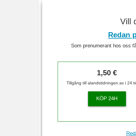
Vill
Redan p
Som prenumerant hos oss får 
1,50 €
Tillgång till alandstidningen.ax i 24 
KÖP 24H
Reda