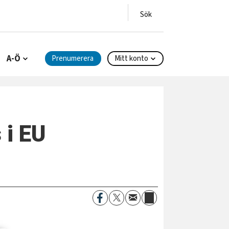
A-Ö
Prenumerera
Mitt konto
 i EU