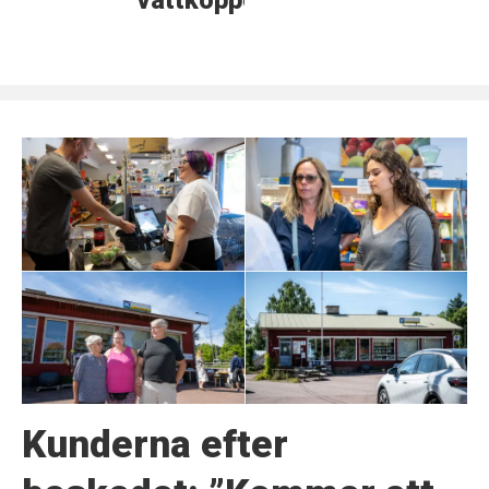
vattkoppor
rkelse
Kunderna efter