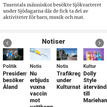
Tusentals människor besökte Sjökvarteret
under Sjödagarna där de fick ta del av
aktiviteter för barn, musik och mat.
Notiser
Politik
Notis
Notis
Kultur
Presidenten
Nu
Trafikreglering
Dolly
besöker
erbjuds
under
Style
gonen
Åland
vuxna
Kulturnatten
återvänd
vaccin
till
mot
Marieha