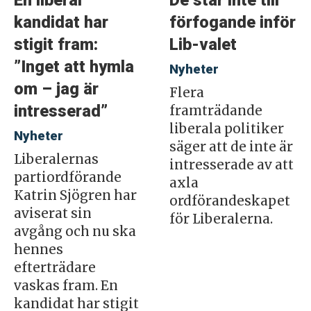
En liberal
De står inte till
kandidat har
förfogande inför
stigit fram:
Lib-valet
”Inget att hymla
Nyheter
om – jag är
Flera
intresserad”
framträdande
liberala politiker
Nyheter
säger att de inte är
Liberalernas
intresserade av att
partiordförande
axla
Katrin Sjögren har
ordförandeskapet
aviserat sin
för Liberalerna.
avgång och nu ska
hennes
efterträdare
vaskas fram. En
kandidat har stigit