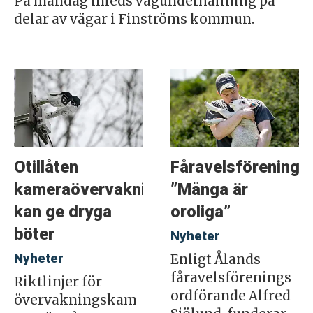
På måndag inleds vägunderhållning på
delar av vägar i Finströms kommun.
Otillåten
Fåravelsföreninge
kameraövervakning
”Många är
kan ge dryga
oroliga”
böter
Nyheter
Nyheter
Enligt Ålands
fåravelsförenings
Riktlinjer för
ordförande Alfred
övervakningskam