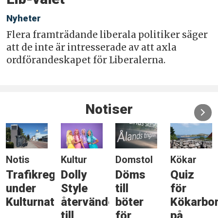
Nyheter
Flera framträdande liberala politiker säger
att de inte är intresserade av att axla
ordförandeskapet för Liberalerna.
Notiser
Notis
Kultur
Domstol
Kökar
Trafikreglering
Dolly
Döms
Quiz
under
Style
till
för
Kulturnatten
återvänder
böter
Kökarbo
till
för
på