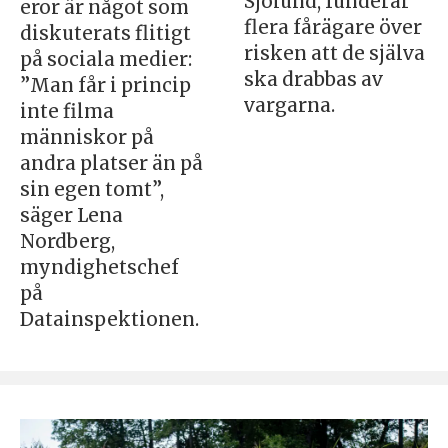
Sjölund, funderar
eror är något som
flera fårägare över
diskuterats flitigt
risken att de själva
på sociala medier:
ska drabbas av
”Man får i princip
vargarna.
inte filma
människor på
andra platser än på
sin egen tomt”,
säger Lena
Nordberg,
myndighetschef
på
Datainspektionen.