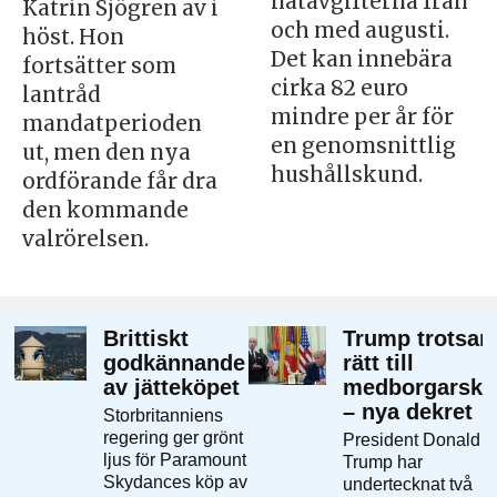
nätavgifterna från
Katrin Sjögren av i
och med augusti.
höst. Hon
Det kan innebära
fortsätter som
cirka 82 euro
lantråd
mindre per år för
mandatperioden
en genomsnittlig
ut, men den nya
hushållskund.
ordförande får dra
den kommande
valrörelsen.