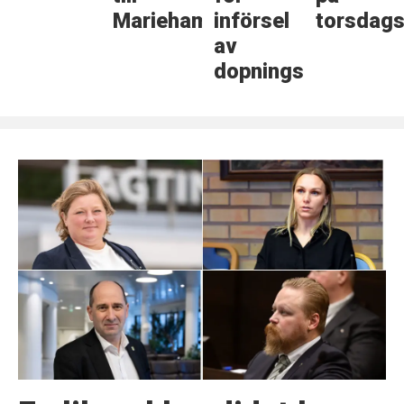
Mariehamn
införsel
torsdags
av
dopningsmedel