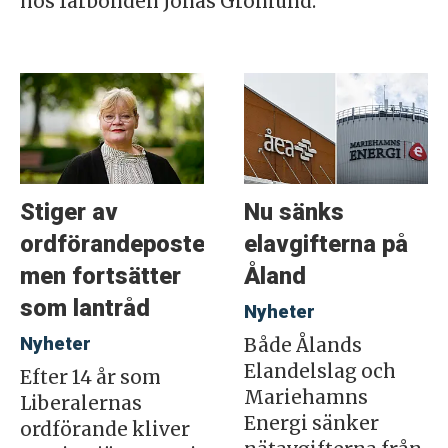
hos fårbonden Jonas Grönlund.
Stiger av
Nu sänks
ordförandeposten
elavgifterna på
men fortsätter
Åland
som lantråd
Nyheter
Nyheter
Både Ålands
Elandelslag och
Efter 14 år som
Mariehamns
Liberalernas
Energi sänker
ordförande kliver