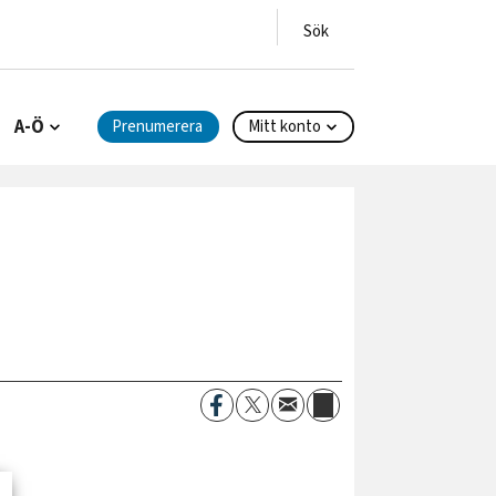
A-Ö
Prenumerera
Mitt konto