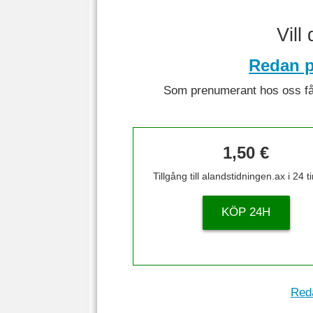
Vill
Redan p
Som prenumerant hos oss får 
1,50 €
Tillgång till alandstidningen.ax i 24 
KÖP 24H
Reda