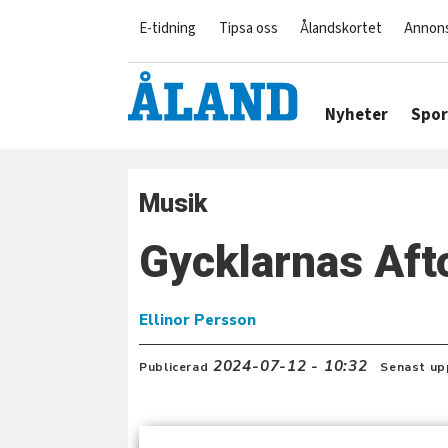
E-tidning
Tipsa oss
Ålandskortet
Annon
Nyheter
Spor
Musik
Gycklarnas Afto
Ellinor Persson
2024-07-12 - 10:32
Publicerad
Senast up