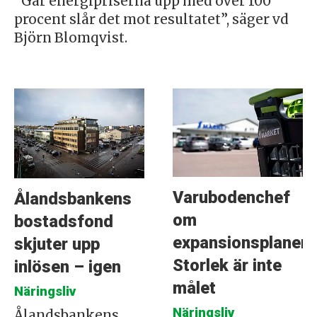
”Går energipriserna upp med över 100
procent slår det mot resultatet”, säger vd
Björn Blomqvist.
Varubodenchef
Ålandsbankens
om
bostadsfond
expansionsplanern
skjuter upp
Storlek är inte
inlösen – igen
målet
Näringsliv
Näringsliv
Ålandsbankens