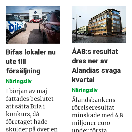
ÅAB:s resultat
Bifas lokaler nu
dras ner av
ute till
Alandias svaga
försäljning
kvartal
Näringsliv
Näringsliv
I början av maj
fattades beslutet
Ålandsbankens
att sätta Bifa i
rörelseresultat
konkurs, då
minskade med 4,8
företaget hade
miljoner euro
skulder på över en
under första