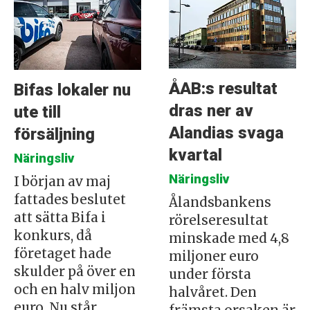
ÅAB:s resultat
Bifas lokaler nu
dras ner av
ute till
Alandias svaga
försäljning
kvartal
Näringsliv
Näringsliv
I början av maj
fattades beslutet
Ålandsbankens
att sätta Bifa i
rörelseresultat
konkurs, då
minskade med 4,8
företaget hade
miljoner euro
skulder på över en
under första
och en halv miljon
halvåret. Den
euro. Nu står