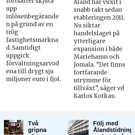
fortsätter skjuta
Åland har vuxit i
upp
snabb takt sedan
inlösenbegärande
etableringen 2011.
n på grund av en
Nu siktar
trög
handelslaget på
fastighetsmarkna
ytterligare
d. Samtidigt
expansion i både
uppgick
Mariehamn och
förvaltningsarvod
Jomala. ”Det finns
ena till drygt sju
fortfarande
miljoner euro i fjol.
utrymme för
tillväxt”, säger vd
Karlos Kotkas.