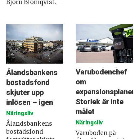
Björn Blomqvist.
Varubodenchef
Ålandsbankens
om
bostadsfond
expansionsplanern
skjuter upp
Storlek är inte
inlösen – igen
målet
Näringsliv
Näringsliv
Ålandsbankens
bostadsfond
Varuboden på