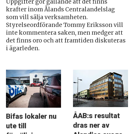
Uppgifter gör gällande att det finns
krafter inom Ålands Centralandelslag
som vill sälja verksamheten.
Styrelseordförande Tommy Eriksson vill
inte kommentera saken, men medger att
det finns oro och att framtiden diskuteras
i ägarleden.
ÅAB:s resultat
Bifas lokaler nu
dras ner av
ute till