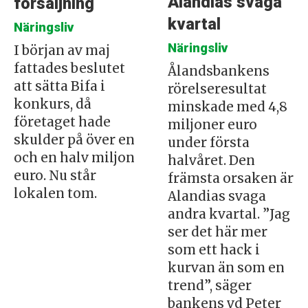
Alandias svaga
försäljning
kvartal
Näringsliv
Näringsliv
I början av maj
fattades beslutet
Ålandsbankens
att sätta Bifa i
rörelseresultat
konkurs, då
minskade med 4,8
företaget hade
miljoner euro
skulder på över en
under första
och en halv miljon
halvåret. Den
euro. Nu står
främsta orsaken är
lokalen tom.
Alandias svaga
andra kvartal. ”Jag
ser det här mer
som ett hack i
kurvan än som en
trend”, säger
bankens vd Peter