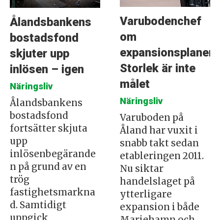
Varubodenchef
Ålandsbankens
om
bostadsfond
expansionsplanern
skjuter upp
Storlek är inte
inlösen – igen
målet
Näringsliv
Näringsliv
Ålandsbankens
bostadsfond
Varuboden på
fortsätter skjuta
Åland har vuxit i
upp
snabb takt sedan
inlösenbegärande
etableringen 2011.
n på grund av en
Nu siktar
trög
handelslaget på
fastighetsmarkna
ytterligare
d. Samtidigt
expansion i både
uppgick
Mariehamn och