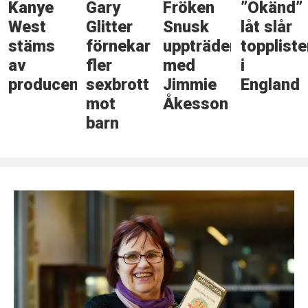
Kanye
Gary
Fröken
”Okänd”
West
Glitter
Snusk
låt slår
stäms
förnekar
uppträder
topplist
av
fler
med
i
producent
sexbrott
Jimmie
England
mot
Åkesson
barn