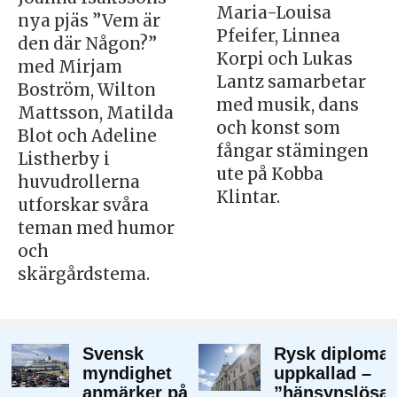
Maria-Louisa
nya pjäs ”Vem är
Pfeifer, Linnea
den där Någon?”
Korpi och Lukas
med Mirjam
Lantz samarbetar
Boström, Wilton
med musik, dans
Mattsson, Matilda
och konst som
Blot och Adeline
fångar stämingen
Listherby i
ute på Kobba
huvudrollerna
Klintar.
utforskar svåra
teman med humor
och
skärgårdstema.