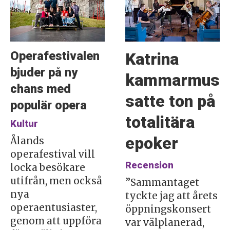
Operafestivalen
Katrina
bjuder på ny
kammarmusikf
chans med
satte ton på
populär opera
totalitära
Kultur
epoker
Ålands
operafestival vill
Recension
locka besökare
utifrån, men också
”Sammantaget
nya
tyckte jag att årets
operaentusiaster,
öppningskonsert
genom att uppföra
var välplanerad,