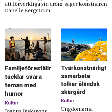
att förverkliga sin dröm, säger konstnären
Danelle Bergstrom.
Tvärkonstnärligt
Familjeföreställning
samarbete
tacklar svåra
tolkar åländsk
teman med
skärgård
humor
Kultur
Kultur
Ungdomarna
Joanna Isakssons