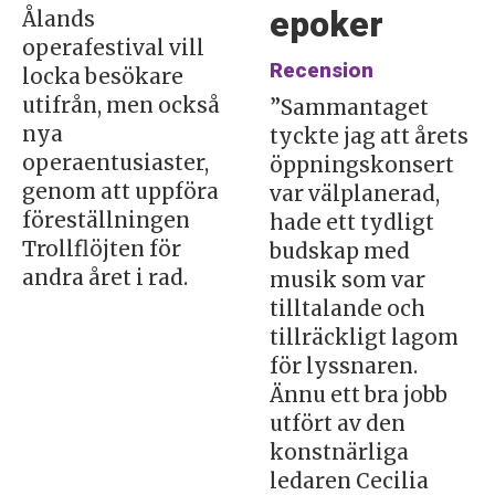
epoker
Ålands
operafestival vill
Recension
locka besökare
utifrån, men också
”Sammantaget
nya
tyckte jag att årets
operaentusiaster,
öppningskonsert
genom att uppföra
var välplanerad,
föreställningen
hade ett tydligt
Trollflöjten för
budskap med
andra året i rad.
musik som var
tilltalande och
tillräckligt lagom
för lyssnaren.
Ännu ett bra jobb
utfört av den
konstnärliga
ledaren Cecilia