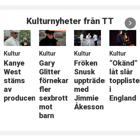
Kulturnyheter från TT
Kultur
Kultur
Kultur
Kultur
Kanye
Gary
Fröken
”Okänd”
West
Glitter
Snusk
låt slår
stäms
förnekar
uppträder
topplist
av
fler
med
i
producent
sexbrott
Jimmie
England
mot
Åkesson
barn