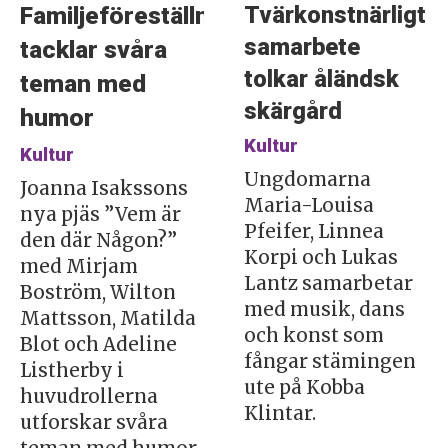
Tvärkonstnärligt
Familjeföreställning
samarbete
tacklar svåra
tolkar åländsk
teman med
skärgård
humor
Kultur
Kultur
Ungdomarna
Joanna Isakssons
Maria-Louisa
nya pjäs ”Vem är
Pfeifer, Linnea
den där Någon?”
Korpi och Lukas
med Mirjam
Lantz samarbetar
Boström, Wilton
med musik, dans
Mattsson, Matilda
och konst som
Blot och Adeline
fångar stämingen
Listherby i
ute på Kobba
huvudrollerna
Klintar.
utforskar svåra