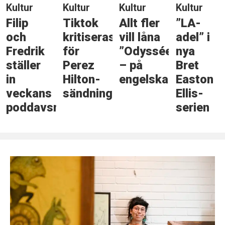
Kultur
Kultur
Kultur
Kultur
Filip
Tiktok
Allt fler
”LA-
och
kritiseras
vill låna
adel” i
Fredrik
för
”Odysséen”
nya
ställer
Perez
– på
Bret
in
Hilton-
engelska
Easton
veckans
sändning
Ellis-
poddavsnitt
serien