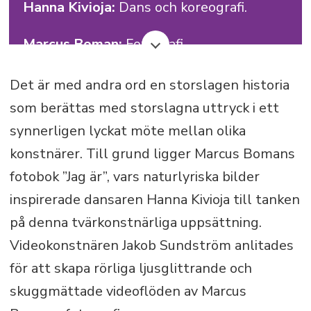
Hanna Kivioja:
Dans och koreografi.
Marcus Boman:
Fotografi.
Jakob Sundström:
Video.
Det är med andra ord en storslagen historia
som berättas med storslagna uttryck i ett
Mathias Boman:
Musik.
synnerligen lyckat möte mellan olika
konstnärer. Till grund ligger Marcus Bomans
Sanna Isabell:
Kostym- och scendesign.
fotobok ”Jag är”, vars naturlyriska bilder
Scen:
Alandicas auditorium.
inspirerade dansaren Hanna Kivioja till tanken
på denna tvärkonstnärliga uppsättning.
Urpremiär och enda
Videokonstnären Jakob Sundström anlitades
föreställning:
Söndagen den 12 januari.
för att skapa rörliga ljusglittrande och
skuggmättade videoflöden av Marcus