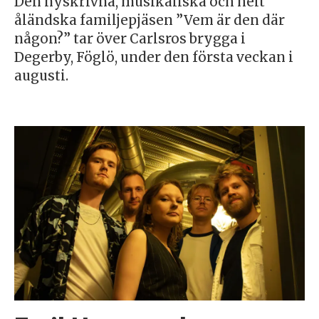
Den nyskrivna, musikaliska och helt
åländska familjepjäsen ”Vem är den där
någon?” tar över Carlsros brygga i
Degerby, Föglö, under den första veckan i
augusti.