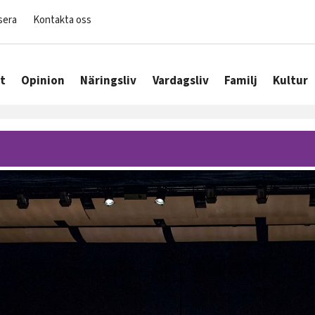
sera
Kontakta oss
t
Opinion
Näringsliv
Vardagsliv
Familj
Kultur