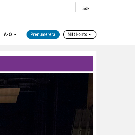
A-Ö
Prenumerera
Mitt konto