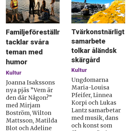
Tvärkonstnärligt
Familjeföreställning
samarbete
tacklar svåra
tolkar åländsk
teman med
skärgård
humor
Kultur
Kultur
Ungdomarna
Joanna Isakssons
Maria-Louisa
nya pjäs ”Vem är
Pfeifer, Linnea
den där Någon?”
Korpi och Lukas
med Mirjam
Lantz samarbetar
Boström, Wilton
med musik, dans
Mattsson, Matilda
och konst som
Blot och Adeline