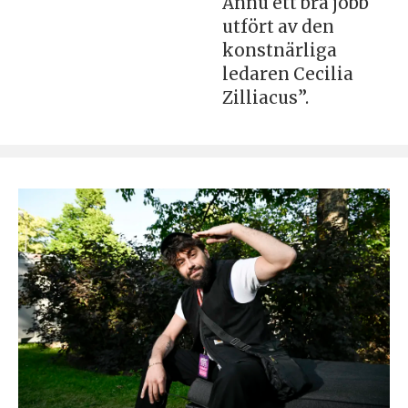
Ännu ett bra jobb
utfört av den
konstnärliga
ledaren Cecilia
Zilliacus”.