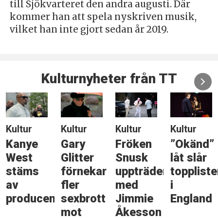
till Sjökvarteret den andra augusti. Där
kommer han att spela nyskriven musik,
vilket han inte gjort sedan år 2019.
Kulturnyheter från TT
Kultur
Kultur
Kultur
Kultur
Kanye
Gary
Fröken
”Okänd”
West
Glitter
Snusk
låt slår
stäms
förnekar
uppträder
topplist
av
fler
med
i
producent
sexbrott
Jimmie
England
mot
Åkesson