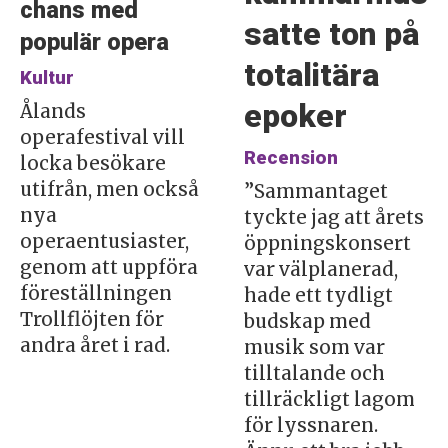
chans med
satte ton på
populär opera
totalitära
Kultur
epoker
Ålands
operafestival vill
Recension
locka besökare
utifrån, men också
”Sammantaget
nya
tyckte jag att årets
operaentusiaster,
öppningskonsert
genom att uppföra
var välplanerad,
föreställningen
hade ett tydligt
Trollflöjten för
budskap med
andra året i rad.
musik som var
tilltalande och
tillräckligt lagom
för lyssnaren.