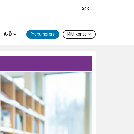
A-Ö
Prenumerera
Mitt konto