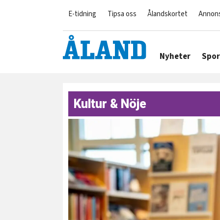
E-tidning
Tipsa oss
Ålandskortet
Annon
Nyheter
Spor
Kultur & Nöje