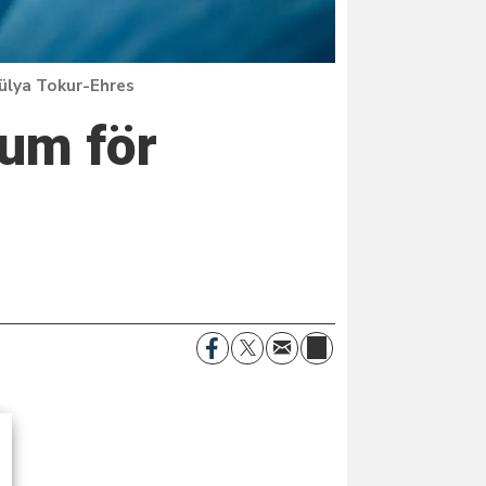
ülya Tokur-Ehres
rum för