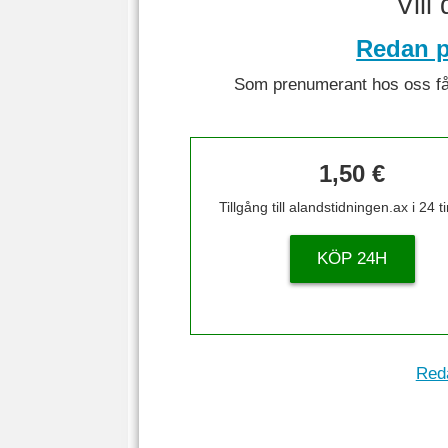
Vill
Redan p
Som prenumerant hos oss får 
1,50 €
Tillgång till alandstidningen.ax i 24 
KÖP 24H
Reda