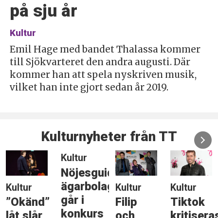
på sju år
Kultur
Emil Hage med bandet Thalassa kommer
till Sjökvarteret den andra augusti. Där
kommer han att spela nyskriven musik,
vilket han inte gjort sedan år 2019.
Kulturnyheter från TT
Kultur
Nöjesguidens
ägarbolag
Kultur
Kultur
Kultur
går i
”Okänd”
Filip
Tiktok
konkurs
låt slår
och
kritisera