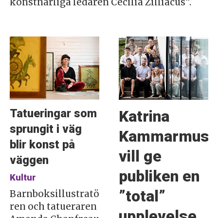
konstnärliga ledaren Cecilia Zilliacus”.
Tatueringar som
Katrina
sprungit i väg
Kammarmusikf
blir konst på
vill ge
väggen
publiken en
Kultur
”total”
Barnboksillustratö
ren och tatueraren
upplevelse