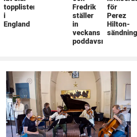
topplisterekord
Fredrik
för
i
ställer
Perez
England
in
Hilton-
veckans
sändnin
poddavsnitt