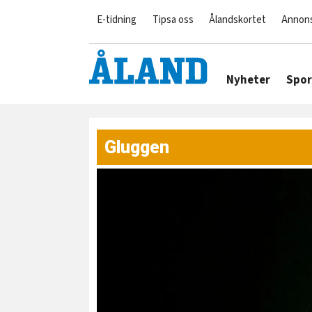
E-tidning
Tipsa oss
Ålandskortet
Annon
Nyheter
Spor
Gluggen