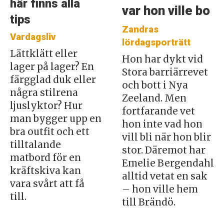
här finns alla
var hon ville bo
tips
Zandras
Vardagsliv
lördagsporträtt
Lättklätt eller
Hon har dykt vid
lager på lager? En
Stora barriärrevet
färgglad duk eller
och bott i Nya
några stilrena
Zeeland. Men
ljuslyktor? Hur
fortfarande vet
man bygger upp en
hon inte vad hon
bra outfit och ett
vill bli när hon blir
tilltalande
stor. Däremot har
matbord för en
Emelie Bergendahl
kräftskiva kan
alltid vetat en sak
vara svårt att få
– hon ville hem
till.
till Brändö.