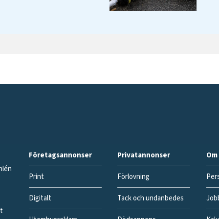
Företagsannonser
Privatannonser
Om 
hlén
Print
Förlovning
Pers
Digitalt
Tack och undanbedes
Job
gt