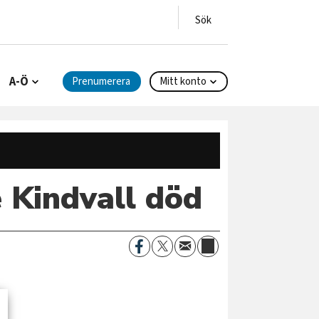
A-Ö
Prenumerera
Mitt konto
 Kindvall död