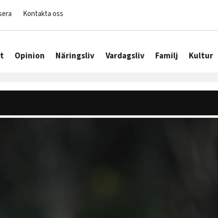
sera
Kontakta oss
t
Opinion
Näringsliv
Vardagsliv
Familj
Kultur