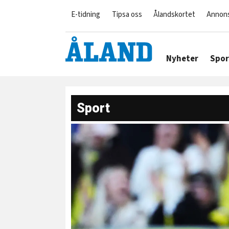
E-tidning
Tipsa oss
Ålandskortet
Annon
Nyheter
Spor
Sport