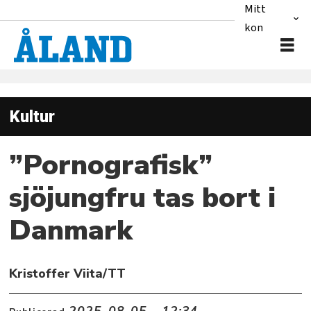
Mitt
konto
Kultur
”Pornografisk”
sjöjungfru tas bort i
Danmark
Kristoffer Viita/TT
2025-08-05 - 12:34