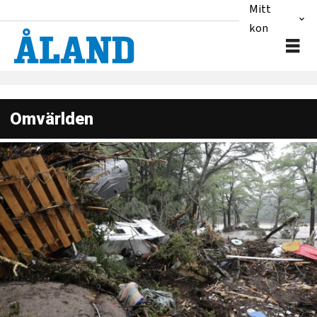
Mitt
konto
Omvärlden