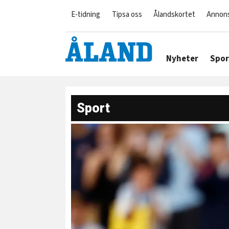
E-tidning
Tipsa oss
Ålandskortet
Annon
Nyheter
Spor
Sport