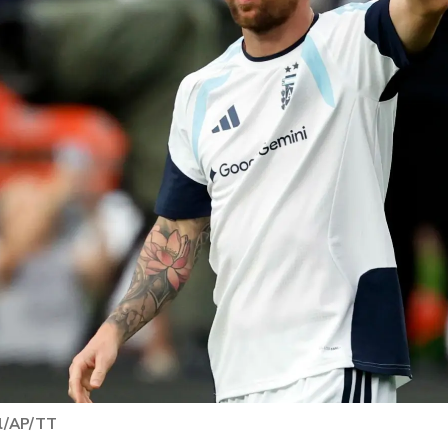
ll/AP/TT