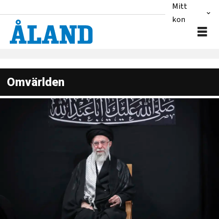
Mitt
konto
Omvärlden