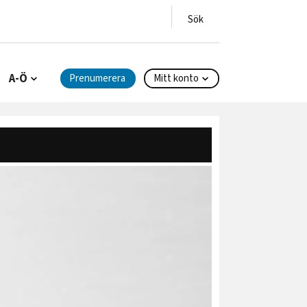
A-Ö
Prenumerera
Mitt konto