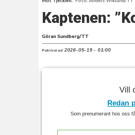
mot Tjeckien.
Anders Wiklund/TT
Kaptenen: ”K
Göran Sundberg/TT
2026-05-19 - 01:00
Publicerad
Vill
Redan p
Som prenumerant hos oss får 