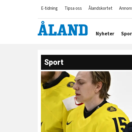
E-tidning
Tipsa oss
Ålandskortet
Annon
Nyheter
Spor
Sport