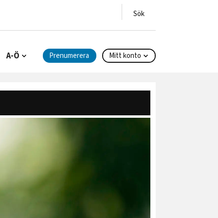
A-Ö
Prenumerera
Mitt konto