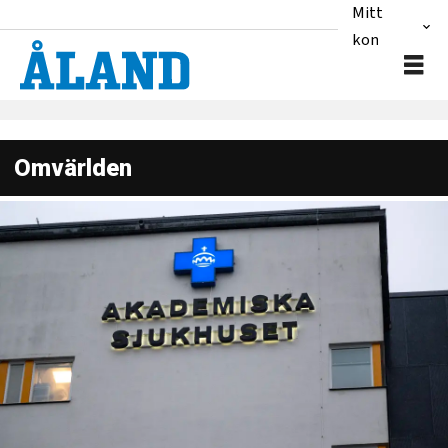
Mitt
konto
Omvärlden