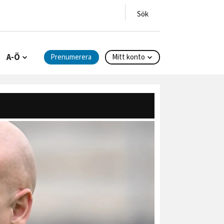
A-Ö
Prenumerera
Mitt konto