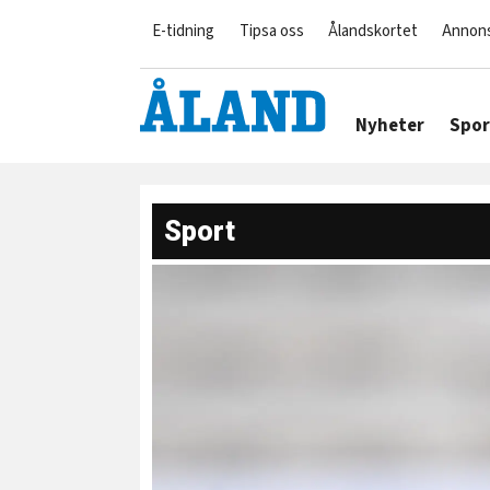
E-tidning
Tipsa oss
Ålandskortet
Annon
Nyheter
Spor
Sport