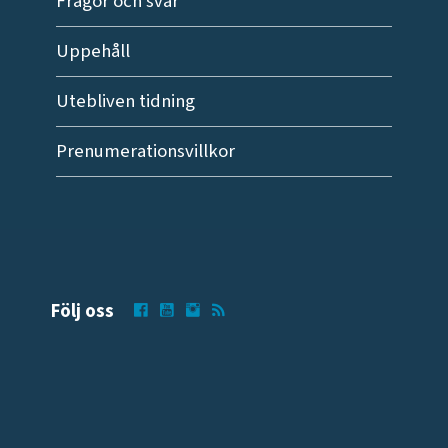
Frågor och svar
Uppehåll
Utebliven tidning
Prenumerationsvillkor
Följ oss