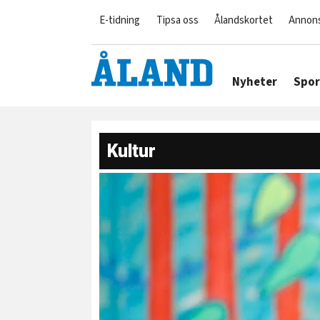
E-tidning
Tipsa oss
Ålandskortet
Annon
Nyheter
Spor
Kultur