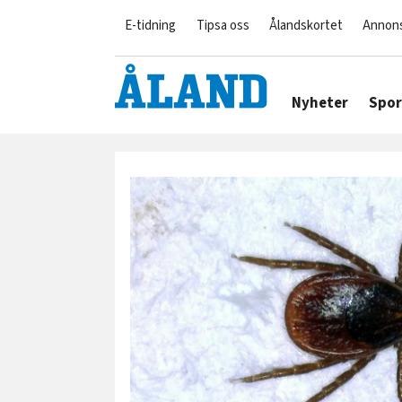
E-tidning
Tipsa oss
Ålandskortet
Annon
Nyheter
Spor
Tag:
tbe