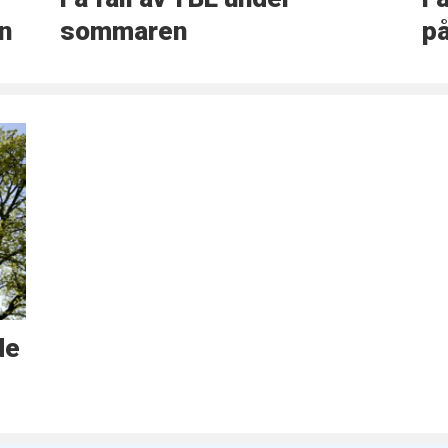
en
sommaren
på
de