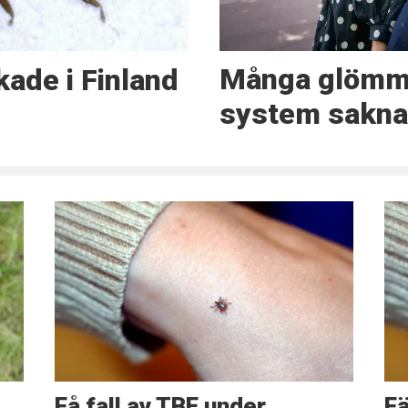
Många glömme
kade i Finland
system sakn
Få fall av TBE under
Fä