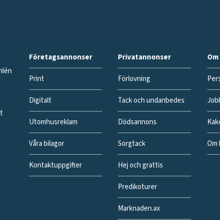
Företagsannonser
Privatannonser
Om 
hlén
Print
Förlovning
Pers
Digitalt
Tack och undanbedes
Job
gt
Utomhusreklam
Dödsannons
Kak
Våra bilagor
Sorgtack
Om 
Kontaktuppgifter
Hej och grattis
Predikoturer
Marknaden.ax