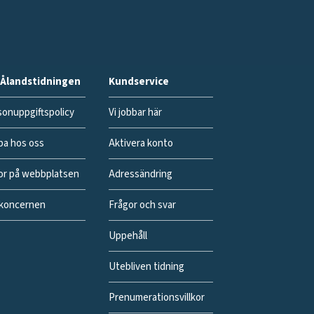
Ålandstidningen
Kundservice
onuppgiftspolicy
Vi jobbar här
ba hos oss
Aktivera konto
or på webbplatsen
Adressändring
koncernen
Frågor och svar
Uppehåll
Utebliven tidning
Prenumerationsvillkor