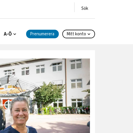
A-Ö
Prenumerera
Mitt konto