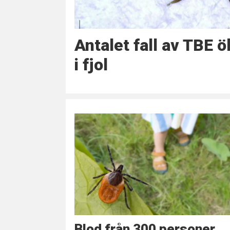
Antalet fall av TBE ö
i fjol
Blod från 300 personer