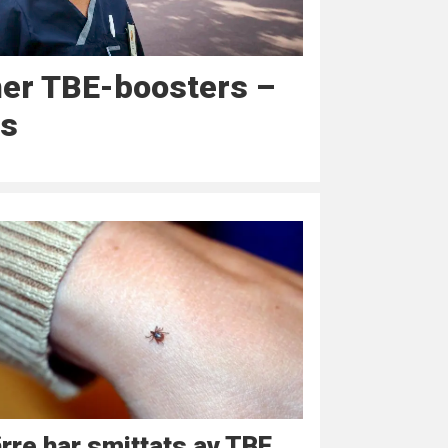
r TBE-boosters –
as
rre har smittats av TBE