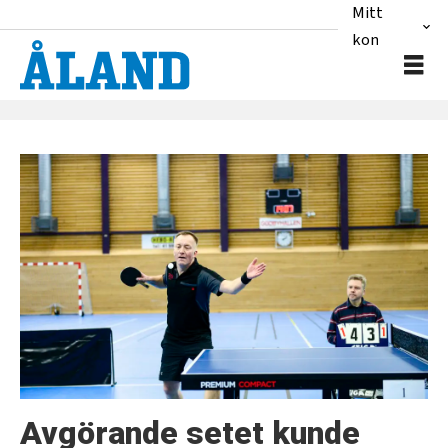
Mitt
konto
Tag:
pingisligan
Avgörande setet kunde