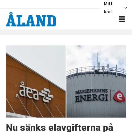
Mitt
konto
Tag:
mariehamns
energi
Nu sänks elavgifterna på