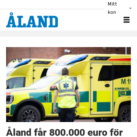
Mitt
konto
Tag:
hälso-
och
sjukvård
Åland får 800.000 euro för