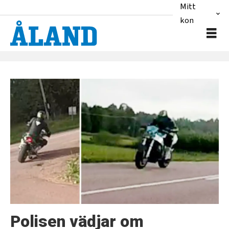
Mitt
konto
Tag:
fortkörning
Polisen vädjar om