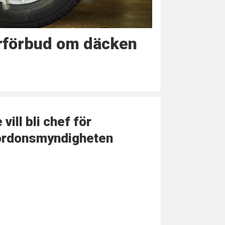
örförbud om däcken
 vill bli chef för
ordonsmyndigheten