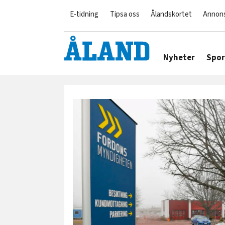
E-tidning
Tipsa oss
Ålandskortet
Annon
Nyheter
Spor
Tag:
fordonsmyndigheten