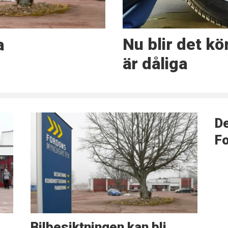
Nu blir det k
a
är dåliga
De
F
Bilbesiktningen kan bli