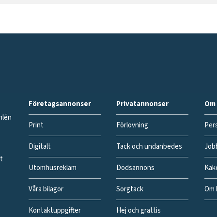
Företagsannonser
Privatannonser
Om 
hlén
Print
Förlovning
Pers
Digitalt
Tack och undanbedes
Job
gt
Utomhusreklam
Dödsannons
Kak
Våra bilagor
Sorgtack
Om 
Kontaktuppgifter
Hej och grattis