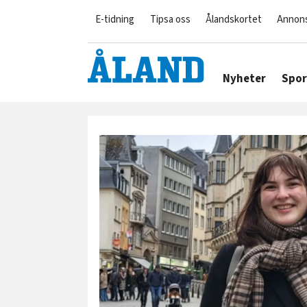
E-tidning
Tipsa oss
Ålandskortet
Annon
Nyheter
Spor
Tag:
europaparlamentet