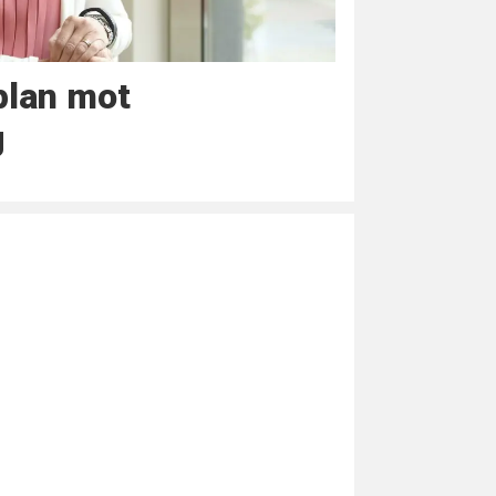
plan mot
g