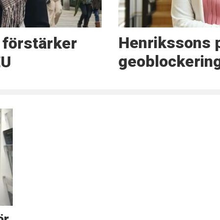
Henrikssons 
förstärker
geoblockerin
EU
ör