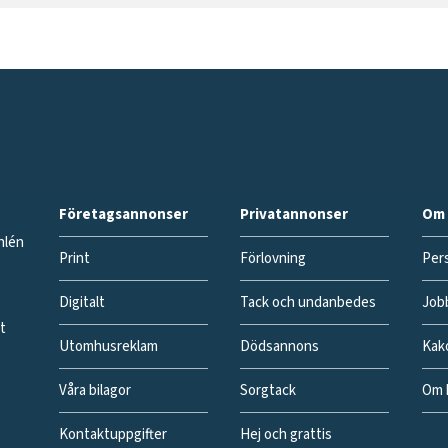
Företagsannonser
Privatannonser
Om 
hlén
Print
Förlovning
Pers
Digitalt
Tack och undanbedes
Job
gt
Utomhusreklam
Dödsannons
Kak
Våra bilagor
Sorgtack
Om 
Kontaktuppgifter
Hej och grattis