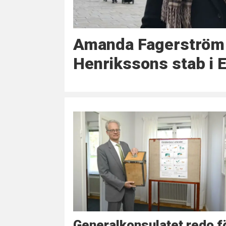
Amanda Fagerström 
Henrikssons stab i 
Generalkonsulatet redo f